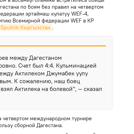
гестана по боям без правил на четвертом
едерации эртаймаш кулатуу WEF-4,
витию Всемирной федерации WEF в КР
Sputnik Кыргызстан
.
боев между Дагестаном
овно. Счет был 4:4. Кульминацией
между Актилеком Джумабек уулу
вым. К сожалению, наш боец
взял Актилека на болевой", — сказал
на четвертом международном турнире
пользу сборной Дагестана.