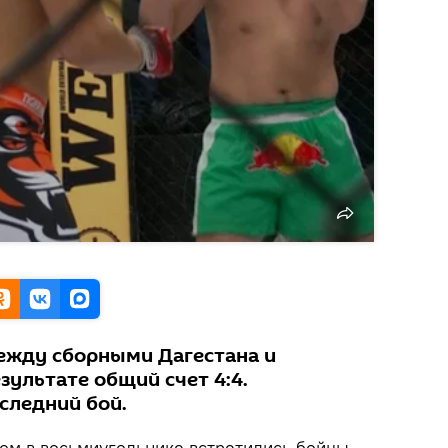
ежду сборными Дагестана и
зультате общий счет 4:4.
следний бой.
ром в восьмиугольнике встретились бойцы