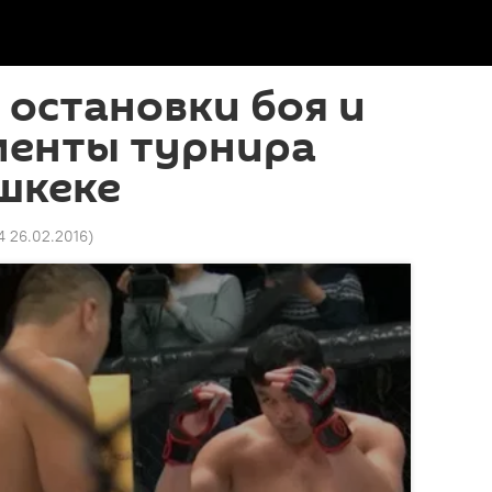
 остановки боя и
менты турнира
шкеке
4 26.02.2016
)