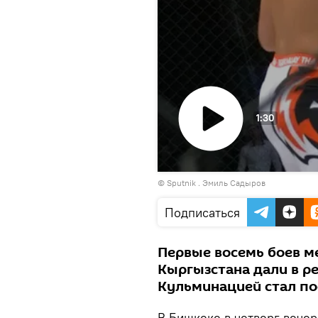
1:30
Воспроизвести
© Sputnik . Эмиль Садыров
видео
Подписаться
Первые восемь боев м
Кыргызстана дали в ре
Кульминацией стал по
В Бишкеке в четверг вече