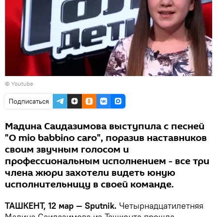
© Youtube
Подписаться
Мадина Саидазимова выступила с песней
"O mio babbino caro", поразив наставников
своим звучным голосом и
профессиональным исполнением - все три
члена жюри захотели видеть юную
исполнительницу в своей команде.
ТАШКЕНТ, 12 мар — Sputnik.
Четырнадцатилетняя
Мадина Саидазимова из Ташкента прошла