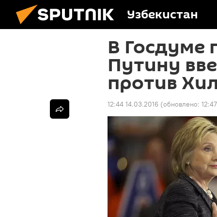
Узбекистан
В Госдуме
Путину вве
против Хи
12:44 14.03.2016
(обновлено:
12:4