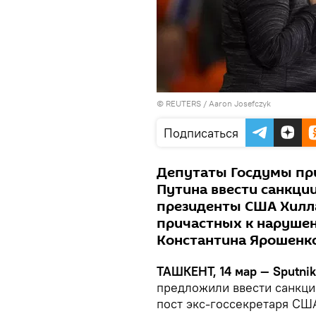
©
REUTERS
/ Aaron Josefczyk
Подписаться
Депутаты Госдумы при
Путина ввести санкци
президенты США Хилла
причастных к нарушен
Константина Ярошенко
ТАШКЕНТ, 14 мар — Sputnik
предложили ввести санкци
пост экс-госсекретаря СШ