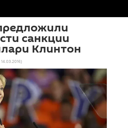
 предложили
сти санкции
ллари Клинтон
7 14.03.2016
)