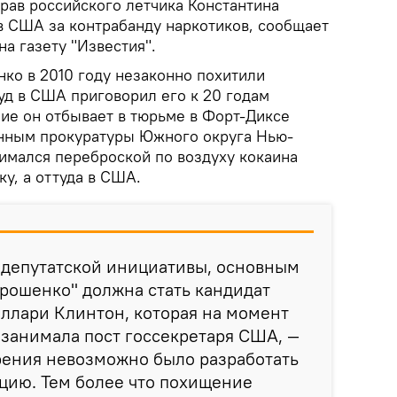
рав российского летчика Константина
в США за контрабанду наркотиков, сообщает
а газету "Известия".
нко в 2010 году незаконно похитили
суд в США приговорил его к 20 годам
ие он отбывает в тюрьме в Форт-Диксе
анным прокуратуры Южного округа Нью-
мался переброской по воздуху кокаина
у, а оттуда в США.
 депутатской инициативы, основным
рошенко" должна стать кандидат
ллари Клинтон, которая на момент
занимала пост госсекретаря США, —
рения невозможно было разработать
цию. Тем более что похищение