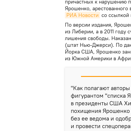
причастных к нарушению п
Ярошенко, арестованного 
РИА Новости
со ссылкой н
По версии издания, Яроше
из Либерии, а в 2011 году 
лишения свободы. Наказан
(штат Нью-Джерси). По д
Йорка США, Ярошенко зани
из Южной Америки в Африк
"Как полагают авторы
фигурантом "списка Я
в президенты США Хи
похищения Ярошенко 
без ее ведома и одоб
и провести спецопера