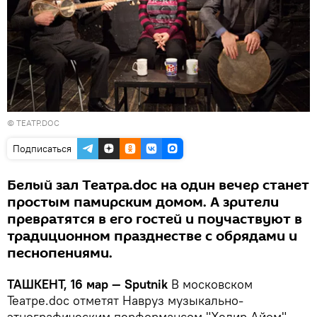
©
ТЕАТР.DOC
Подписаться
Белый зал Театра.doc на один вечер станет
простым памирским домом. А зрители
превратятся в его гостей и поучаствуют в
традиционном празднестве с обрядами и
песнопениями.
ТАШКЕНТ, 16 мар — Sputnik
В московском
Театре.doc
отметят Навруз музыкально-
этнографическим перформансом
"Хедир Айом"