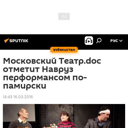
РУС
Узбекистан
Московский Театр.doc
отметит Навруз
перформансом по-
памирски
14:43 16.03.2016