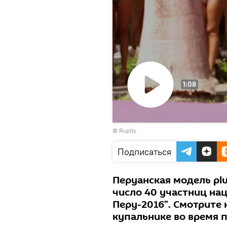
1:08
Воспроизвести
©
Ruptly
видео
Подписаться
Перуанская модель plu
число 40 участниц на
Перу-2016”. Смотрите 
купальнике во время п