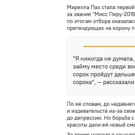
Мирелла Паз стала первой 
за звание "Мисс Перу-2016
по итогам отбора оказалас
претендующих на корону 
"Я никогда не думала, 
займу место среди в
сорок пройдут дальше,
сорока", — рассказал
По ее словам, до недавнег
и издевательств из-за сво
до депрессии. Но борьба с
красоты дали ей новый см
За время участия в конку