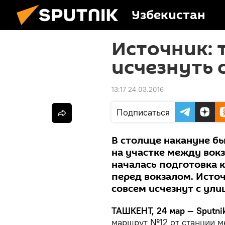
Узбекистан
Источник: 
исчезнуть 
13:17 24.03.2016
Подписаться
В столице накануне б
на участке между вокз
началась подготовка к
перед вокзалом. Исто
совсем исчезнут с ули
ТАШКЕНТ, 24 мар — Sputni
маршрут №12 от станции ме