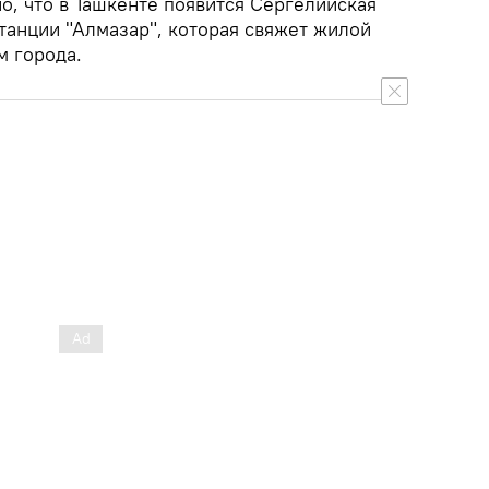
но, что в Ташкенте появится Сергелийская
станции "Алмазар", которая свяжет жилой
м города.