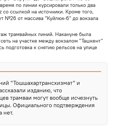
время по линии курсировали только два
z со ссылкой на источники. Кроме того,
т №26 от массива "Куйлюк-6" до вокзала
таж трамвайных линий. Накануне была
сеть на участке между вокзалом "Ташкент"
ась подготовка к снятию рельсов на улице
ний "Тошшахартрансхизмат" и
ассказали изданию, что
цев трамваи могут вообще исчезнуть
олицы. Официального подтверждения
 нет.