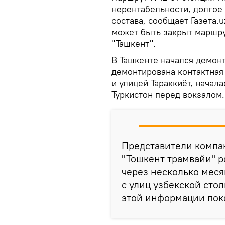
нерентабельности, долгое 
состава, сообщает Газета.u
может быть закрыт маршру
"Ташкент".
В Ташкенте начался демон
демонтирована контактная 
и улицей Тараккиёт, начал
Туркистон перед вокзалом.
Представители компа
"Тошкент трамвайи" р
через несколько меся
с улиц узбекской ст
этой информации пока