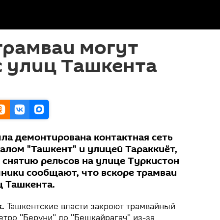
трамваи могут
с улиц Ташкента
ыла демонтирована контактная сеть
алом "Ташкент" и улицей Тараккиёт,
 снятию рельсов на улице Туркистон
чники сообщают, что вскоре трамваи
ц Ташкента.
k.
Ташкентские власти закроют трамвайный
тро "Беруни" до "Бешкайрагач" из-за