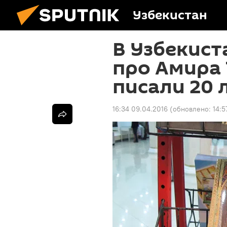
Узбекистан
В Узбекист
про Амира
писали 20 
16:34 09.04.2016
(обновлено:
14:5