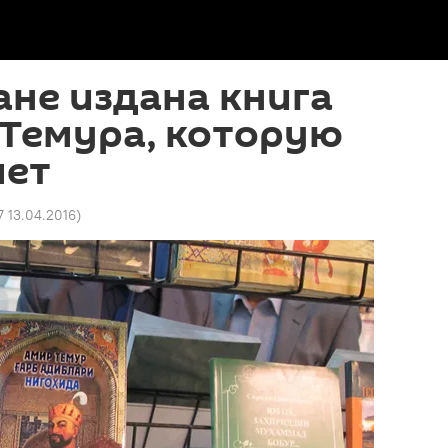
ане издана книга
 Темура, которую
лет
7 13.04.2016
)