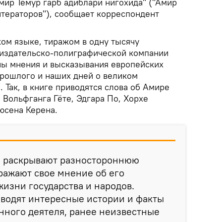
Амир Темур гарб адиблари нигохида" ("Амир
итераторов"), сообщает корреспондент
ком языке, тиражом в одну тысячу
 издательско-полиграфической компании
аны мнения и высказывания европейских
прошлого и наших дней о великом
 Так, в книге приводятся слова об Амире
 Вольфганга Гёте, Эдгара По, Хорхе
юсена Керена.
 раскрывают разностороннюю
ражают свое мнение об его
жизни государства и народов.
иводят интересные истории и факты
нного деятеля, ранее неизвестные