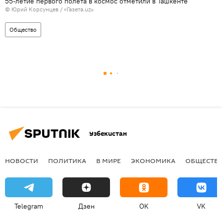
55-летие первого полета в космос отметили в Ташкенте
©
Юрий Корсунцев / «Газета.uz»
Общество
Узбекистан
НОВОСТИ
ПОЛИТИКА
В МИРЕ
ЭКОНОМИКА
ОБЩЕСТВ
Telegram
Дзен
OK
VK