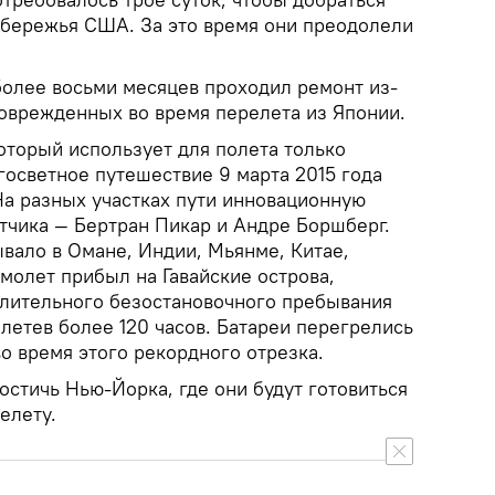
побережья США. За это время они преодолели
более восьми месяцев проходил ремонт из-
поврежденных во время перелета из Японии.
который использует для полета только
госветное путешествие 9 марта 2015 года
На разных участках пути инновационную
тчика — Бертран Пикар и Андре Боршберг.
вало в Омане, Индии, Мьянме, Китае,
амолет прибыл на Гавайские острова,
длительного безостановочного пребывания
летев более 120 часов. Батареи перегрелись
о время этого рекордного отрезка.
остичь Нью-Йорка, где они будут готовиться
елету.