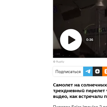
0:36
Воспроизвести
©
Ruptly
видео
Подписаться
Самолет на солнечных 
трехдневный перелет 
видео, как встречали 
Пилотам Solar Impulse 2 п