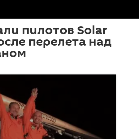
али пилотов Solar
после перелета над
аном