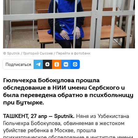
© Sputnik / Григорий Сысоев
/
Перейти в фотобанк
Подписаться
Гюльчехра Бобокулова прошла
обследование в НИИ имени Сербского и
была переведена обратно в психбольницу
при Бутырке.
ТАШКЕНТ, 27 апр — Sputnik.
Няня из Узбекистана
Гюльчехра Бобокулова, обвиняемая в жестоком
убийстве ребенка в Москве, прошла
психиатрическое обследование в институте имени