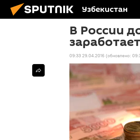
Узбекистан
В России д
заработает
09:33 29.04.2016
(обновлено:
09: