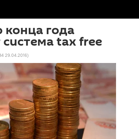
о конца года
 система tax free
34 29.04.2016
)