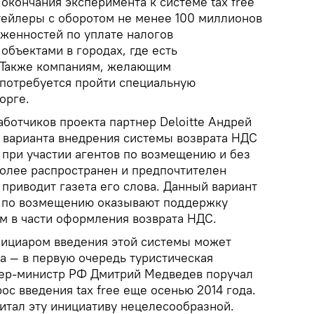
окончания эксперимента к системе tax free
тейлеры с оборотом не менее 100 миллионов
женностей по уплате налогов
бъектами в городах, где есть
 Также компаниям, желающим
, потребуется пройти специальную
орге.
аботчиков проекта партнер Deloitte Андрей
а варианта внедрения системы возврата НДС
при участии агентов по возмещению и без
более распространен и предпочтителен
 приводит газета его слова. Данный вариант
ы по возмещению оказывают поддержку
м в части оформления возврата НДС.
фициаром введения этой системы может
а — в первую очередь туристическая
ьер-министр РФ Дмитрий Медведев поручал
с введения tax free еще осенью 2014 года.
итал эту инициативу нецелесообразной.