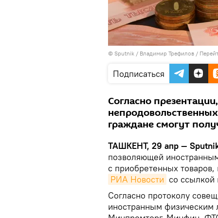
© Sputnik / Владимир Трефилов
/
Перейт
Подписаться
Согласно презентации
непродовольственных 
граждане смогут получ
ТАШКЕНТ, 29 апр — Sputnik
позволяющей иностранным 
с приобретенных товаров, 
РИА Новости
со ссылкой 
Согласно протоколу совещ
иностранным физическим 
Минпромторг, Минфин, ФТС