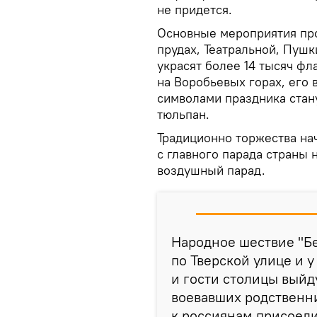
не придется.
Основные мероприятия про
прудах, Театральной, Пуш
украсят более 14 тысяч фл
на Воробьевых горах, его 
символами праздника стан
тюльпан.
Традиционно торжества на
с главного парада страны 
воздушный парад.
Народное шествие "Б
по Тверской улице и у
и гости столицы выйд
воевавших родственни
к россиянам присоед