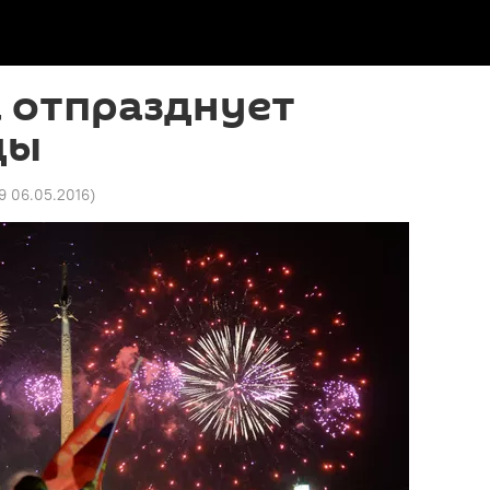
 отпразднует
ды
49 06.05.2016
)