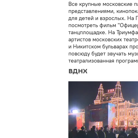
Все крупные московские п
представлениями, кинопок
для детей и взрослых. На
посмотреть фильм "Офицер
танцплощадке. На Триумф
артистов московских театр
и Никитском бульварах про
повсюду будет звучать му
театрализованная програм
ВДНХ