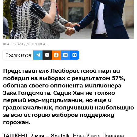
© AFP 2023 / /LEON NEAL
Подписаться
Представитель Лейбористской партии
победил на выборах с результатом 57%,
обогнав своего оппонента миллионера
Зака Голдсмита. Садик Хан не только
первый мэр-мусульманин, но еще и
градоначальник, получивший наибольшую
за всю историю выборов поддержку
горожан.
ТАШКЕНТ, 7 мая — Sputnik.
Новый мэр Лондона,