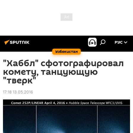
РУС
Узбекистан
"Хаббл" сфотографировал
комету, танцующую
"тверк"
17:18 13.05.2016