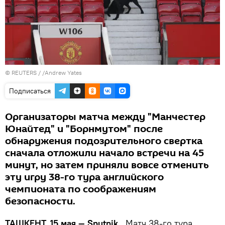
©
REUTERS
/ /Andrew Yates
Подписаться
Организаторы матча между "Манчестер
Юнайтед" и "Борнмутом" после
обнаружения подозрительного свертка
сначала отложили начало встречи на 45
минут, но затем приняли вовсе отменить
эту игру 38-го тура английского
чемпионата по соображениям
безопасности.
ТАШКЕНТ, 15 мая — Sputnik.
Матч 38-го тура