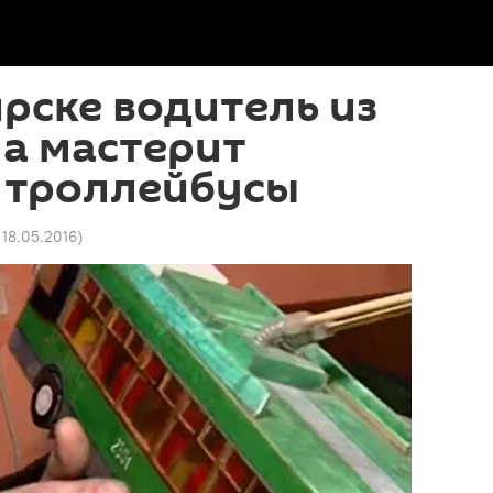
рске водитель из
а мастерит
 троллейбусы
 18.05.2016
)