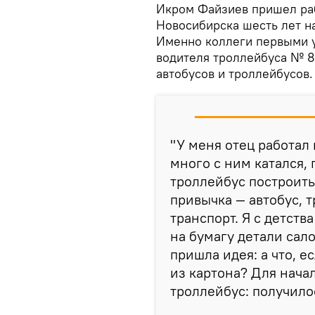
Икром Файзиев пришел раб
Новосибирска шесть лет на
Именно коллеги первыми у
водителя троллейбуса № 8
автобусов и троллейбусов.
"У меня отец работал 
много с ним катался,
троллейбус построить.
привычка — автобус, 
транспорт. Я с детств
на бумагу детали сал
пришла идея: а что, е
из картона? Для нача
троллейбус: получилос