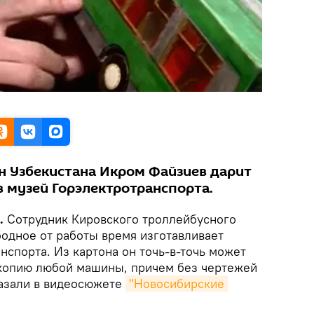
н Узбекистана Икром Файзиев дарит
в музей Горэлектротранспорта.
.
Сотрудник Кировского троллейбусного
бодное от работы время изготавливает
спорта. Из картона он точь-в-точь может
копию любой машины, причем без чертежей
казали в видеосюжете
"Новосибирские 