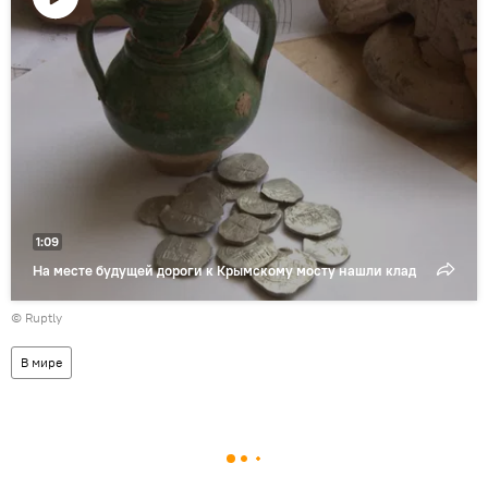
Воспроизвести
видео
1:09
На месте будущей дороги к Крымскому мосту нашли клад
©
Ruptly
В мире