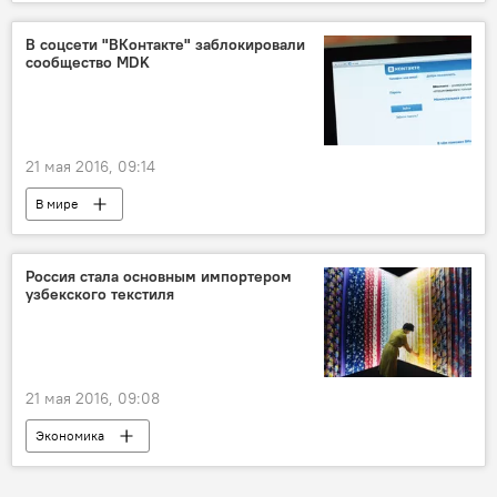
Крушение самолета EgyptAir над Средиземным морем
В соцсети "ВКонтакте" заблокировали
сообщество MDK
21 мая 2016, 09:14
В мире
Россия стала основным импортером
узбекского текстиля
21 мая 2016, 09:08
Экономика