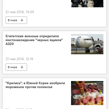
21 мая 2016, 13:05
В мире
Египетские военные определили
местонахождение "черных ящиков"
А320
21 мая 2016, 12:19
В мире
Крушение самолета EgyptAir над Средиземным морем
"Крепись": в Южной Корее изобрели
мороженое против похмелья