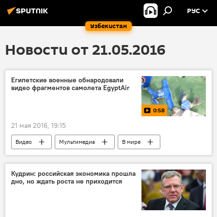
РУС
Узбекистан
Новости от 21.05.2016
Египетские военные обнародовали
видео фрагментов самолета EgyptAir
0:58
21 мая 2016, 19:15
Видео
Мультимедиа
В мире
Крушение самолета EgyptAir над Средиземным морем
Кудрин: российская экономика прошла
дно, но ждать роста не приходится