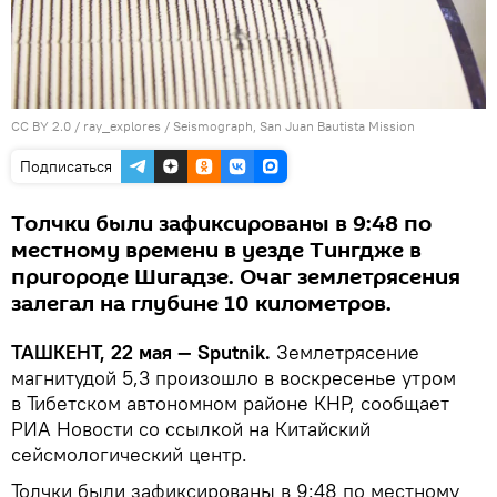
CC BY 2.0
/
ray_explores
/
Seismograph, San Juan Bautista Mission
Подписаться
Толчки были зафиксированы в 9:48 по
местному времени в уезде Тингдже в
пригороде Шигадзе. Очаг землетрясения
залегал на глубине 10 километров.
ТАШКЕНТ, 22 мая — Sputnik.
Землетрясение
магнитудой 5,3 произошло в воскресенье утром
в Тибетском автономном районе КНР, сообщает
РИА Новости со ссылкой на Китайский
сейсмологический центр.
Толчки были зафиксированы в 9:48 по местному