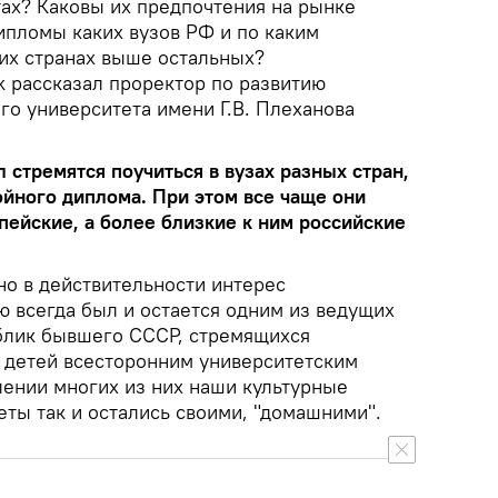
тах? Каковы их предпочтения на рынке
ипломы каких вузов РФ и по каким
 их странах выше остальных?
k рассказал проректор по развитию
го университета имени Г.В. Плеханова
 стремятся поучиться в вузах разных стран,
ойного диплома. При этом все чаще они
пейские, а более близкие к ним российские
 но в действительности интерес
ю всегда был и остается одним из ведущих
блик бывшего СССР, стремящихся
х детей всесторонним университетским
лении многих из них наши культурные
еты так и остались своими, "домашними".