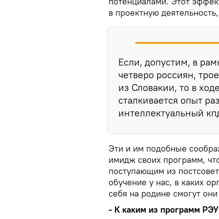
потенциалами. Этот эффект
в проектную деятельность
Если, допустим, в ра
четверо россиян, трое
из Словакии, то в хо
сталкивается опыт ра
интеллектуальный кпд
Эти и им подобные сообра
имидж своих программ, что
поступающим из постсоветс
обучение у нас, в каких ор
себя на родине смогут они
- К каким из программ РЭ