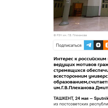
©
РЭУ им. Г.В. Плеханова
Подписаться
Интерес к российским 
ведущих мотивов граж
стремящихся обеспечи
всесторонним универ
образованием,считает
им.Г.В.Плеханова Дми
ТАШКЕНТ, 24 мая — Sputni
из постсоветских республ