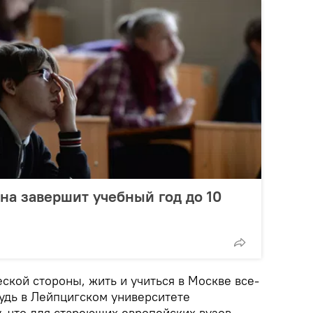
ана завершит учебный год до 10
еской стороны, жить и учиться в Москве все-
будь в Лейпцигском университете
, что для стареющих европейских вузов