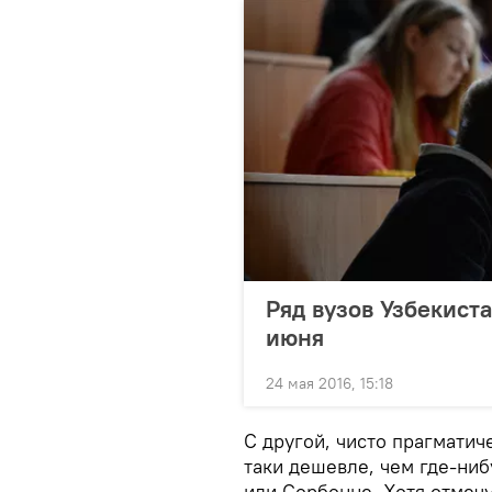
Ряд вузов Узбекист
июня
24 мая 2016, 15:18
С другой, чисто прагматич
таки дешевле, чем где-ни
или Сорбонне. Хотя отмечу