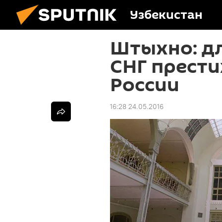
Узбекистан
Штыхно: д
СНГ прести
России
16:28 24.05.2016