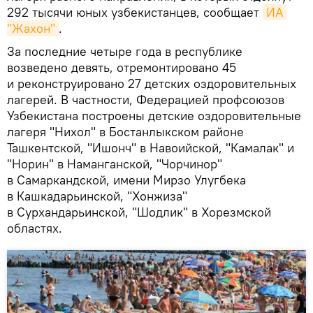
292 тысячи юных узбекистанцев, сообщает
ИА 
"Жахон"
.
За последние четыре года в республике
возведено девять, отремонтировано 45
и реконструировано 27 детских оздоровительных
лагерей. В частности, Федерацией профсоюзов
Узбекистана построены детские оздоровительные
лагеря "Нихол" в Бостанлыкском районе
Ташкентской, "Ишонч" в Навоийской, "Камалак" и
"Норин" в Наманганской, "Чорчинор"
в Самаркандской, имени Мирзо Улугбека
в Кашкадарьинской, "Хонжиза"
в Сурхандарьинской, "Шодлик" в Хорезмской
областях.