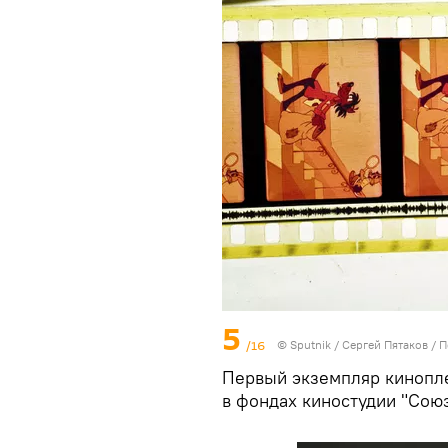
5
/16
© Sputnik / Сергей Пятаков
/
П
Первый экземпляр кинопле
в фондах киностудии "Сою