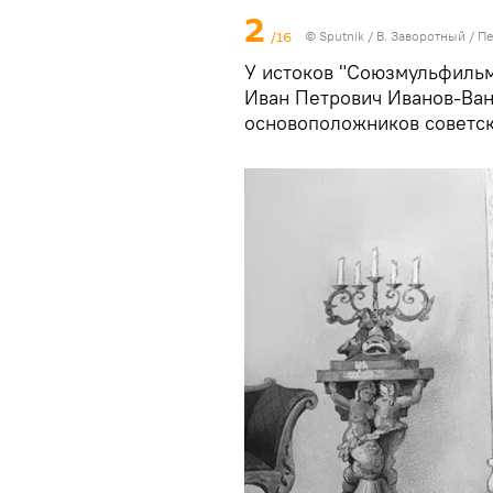
2
/16
© Sputnik / В. Заворотный
/
Пе
У истоков "Союзмульфильм
Иван Петрович Иванов-Ван
основоположников советск