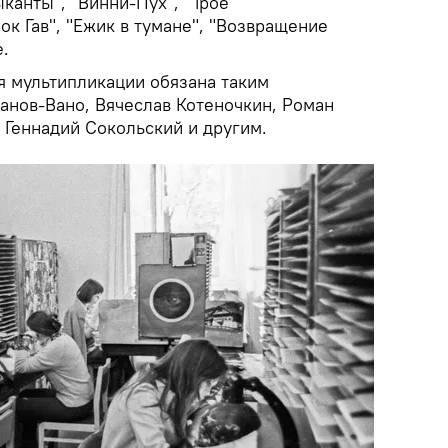
канты", "Винни-Пух", "Трое
ок Гав", "Ежик в тумане", "Возвращение
е.
я мультипликации обязана таким
анов-Вано, Вячеслав Котеночкин, Роман
 Геннадий Сокольский и другим.