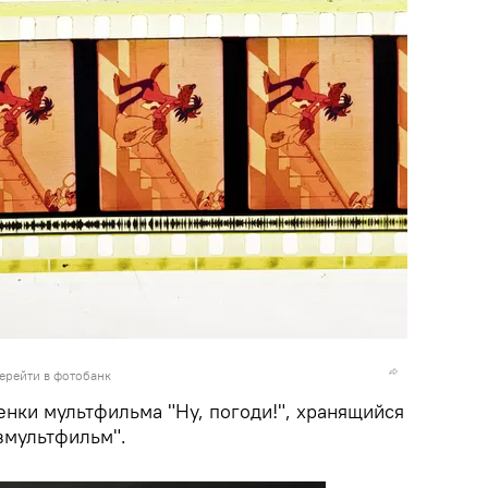
ерейти в фотобанк
нки мультфильма "Ну, погоди!", хранящийся
змультфильм".