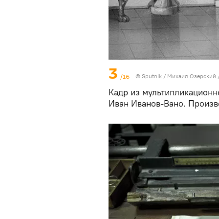
3
/16
© Sputnik / Михаил Озерский
Кадр из мультипликационн
Иван Иванов-Вано. Произв