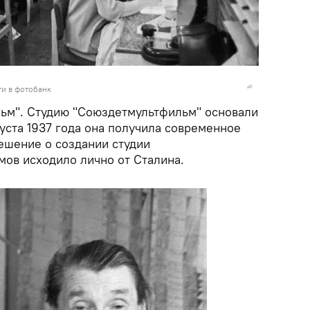
и в фотобанк
ьм". Студию "Союздетмультфильм" основали
вгуста 1937 года она получила современное
решение о создании студии
ов исходило лично от Сталина.