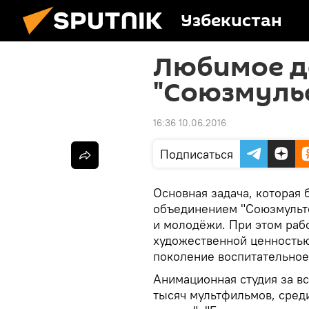
Узбекистан
Любимое де
"Союзмуль
16:36 10.06.2016
Подписаться
Основная задача, которая
объединением "Союзмульт
и молодёжи. При этом раб
художественной ценностью
поколение воспитательное
Анимационная студия за в
тысяч мультфильмов, среди