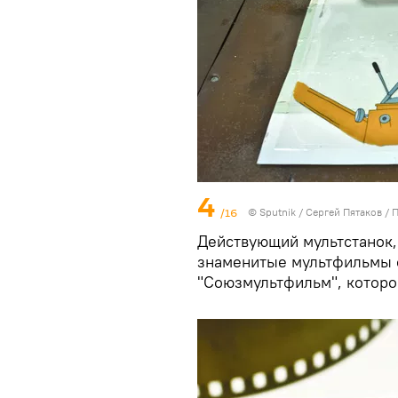
4
/16
© Sputnik / Сергей Пятаков
/
П
Действующий мультстанок,
знаменитые мультфильмы с
"Союзмультфильм", которо