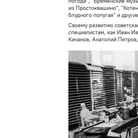
погоди", "Бременские музы
из Простоквашино", "Котен
блудного попугая" и други
Своему развитию советска
специалистам, как Иван Ив
Качанов, Анатолий Петров,