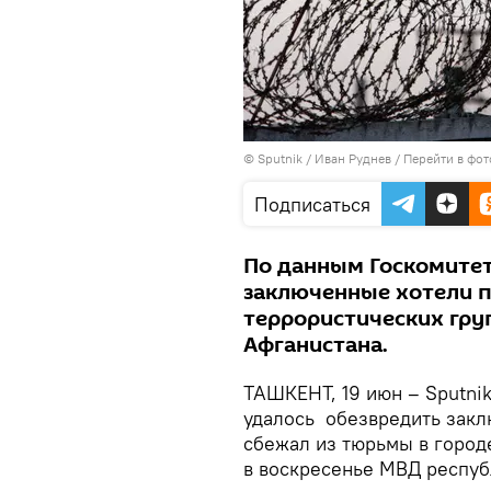
© Sputnik / Иван Руднев
/
Перейти в фо
Подписаться
По данным Госкомитет
заключенные хотели п
террористических гру
Афганистана.
ТАШКЕНТ, 19 июн – Sputni
удалось обезвредить закл
сбежал из тюрьмы в город
в воскресенье МВД респуб