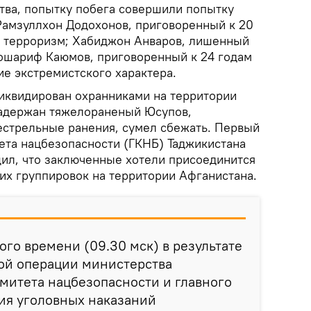
ва, попытку побега совершили попытку
Рамзуллхон Додохонов, приговоренный к 20
а терроризм; Хабиджон Анваров, лишенный
зошариф Каюмов, приговоренный к 24 годам
ие экстремистского характера.
иквидирован охранниками на территории
задержан тяжелораненый Юсупов,
естрельные ранения, сумел сбежать. Первый
ета нацбезопасности (ГКНБ) Таджикистана
ил, что заключенные хотели присоединится
их группировок на территории Афганистана.
ного времени (09.30 мск) в результате
ой операции министерства
омитета нацбезопасности и главного
ия уголовных наказаний