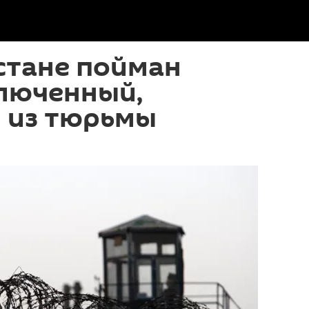
стане пойман
ключенный,
 из тюрьмы