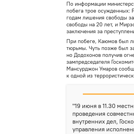
По информации министерст
побега трое осужденных: 
годам лишения свободы з
свободы на 20 лет, и Мир
заключения за преступлен
При побеге, Каюмов был л
тюрьмы. Чуть позже был 
но Додохонов получив огн
зампредседателя Госкомит
Мансурджон Умаров сообщ
к одной из террористическ
"19 июня в 11.30 мест
проведения совместн
внутренних дел, Госк
управления исполнен