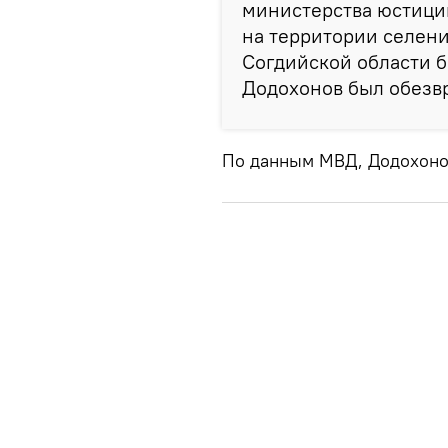
министерства юстици
на территории селен
Согдийской области 
Додохонов был обезвр
По данным МВД, Додохоно