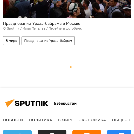
Празднование Ураза-байрама в Москве
© Sputnik / Илья Питалев
/
Перейти в фотобанк
В мире
Празднование Ураза-байрам
Узбекистан
НОВОСТИ
ПОЛИТИКА
В МИРЕ
ЭКОНОМИКА
ОБЩЕСТВ