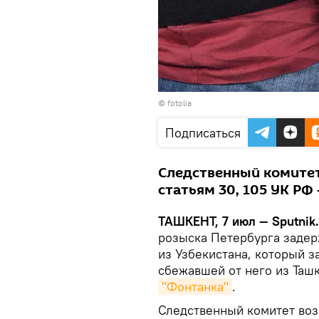
©
fotolia
Подписаться
Следственный комитет
статьям 30, 105 УК РФ 
ТАШКЕНТ, 7 июл — Sputnik
розыска Петербурга задер
из Узбекистана, который з
сбежавшей от него из Ташк
"Фонтанка"
.
Следственный комитет возб