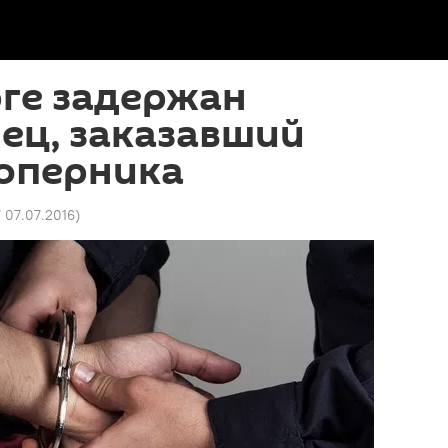
ге задержан
ец, заказавший
соперника
7 07.07.2016
)