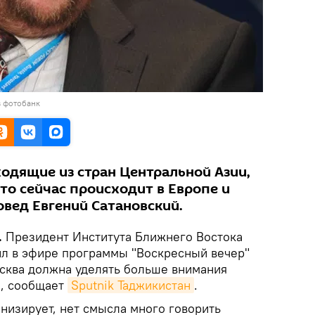
в фотобанк
ходящие из стран Центральной Азии,
что сейчас происходит в Европе и
овед Евгений Сатановский.
.
Президент Института Ближнего Востока
ил в эфире программы "Воскресный вечер"
осква должна уделять больше внимания
и, сообщает
Sputnik Таджикистан
.
онизирует, нет смысла много говорить