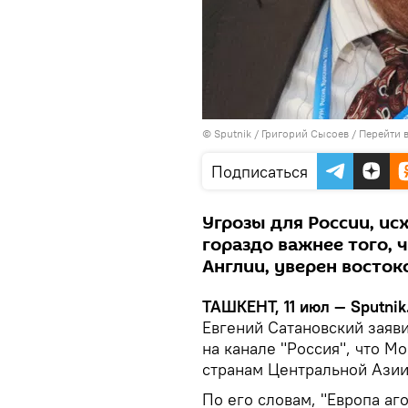
© Sputnik / Григорий Сысоев
/
Перейти 
Подписаться
Угрозы для России, ис
гораздо важнее того, 
Англии, уверен восток
ТАШКЕНТ, 11 июл — Sputnik
Евгений Сатановский заяв
на канале "Россия", что М
странам Центральной Ази
По его словам, "Европа аг