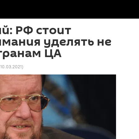
й: РФ стоит
мания уделять не
странам ЦА
 10.03.2021
)