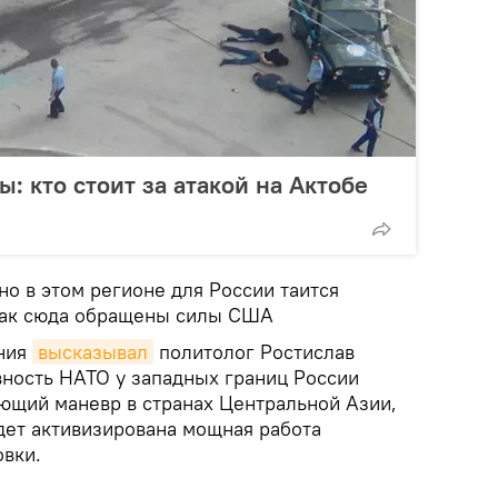
: кто стоит за атакой на Актобе
о в этом регионе для России таится
 как сюда обращены силы США
ения
высказывал
политолог Ростислав
вность НАТО у западных границ России
ющий маневр в странах Центральной Азии,
дет активизирована мощная работа
овки.