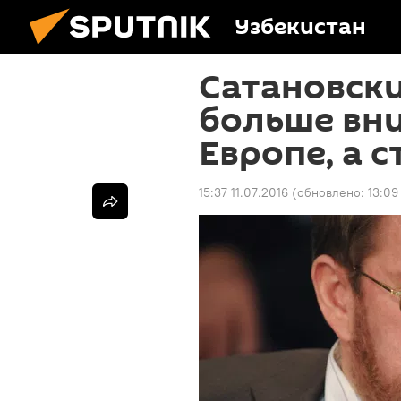
Узбекистан
Сатановски
больше вни
Европе, а 
15:37 11.07.2016
(обновлено:
13:09