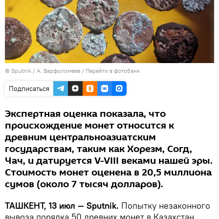
© Sputnik / А. Варфоломеев
/
Перейти в фотобанк
Подписаться
Экспертная оценка показала, что
происхождение монет относится к
древним центральноазиатским
государствам, таким как Хорезм, Согд,
Чач, и датируется V-VIII веками нашей эры.
Стоимость монет оценена в 20,5 миллиона
сумов (около 7 тысяч долларов).
ТАШКЕНТ, 13 июл — Sputnik.
Попытку незаконного
вывоза порядка 50 древних монет в Казахстан