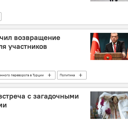
ючил возвращение
ля участников
енного переворота в Турции
Политика
встреча с загадочными
ми