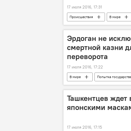
17 июля 2016, 17:31
Происшествия
В мире
Эрдоган не искл
смертной казни д
переворота
17 июля 2016, 17:22
В мире
Попытка государств
Ташкентцев ждет 
японскими маска
17 июля 2016, 17:15