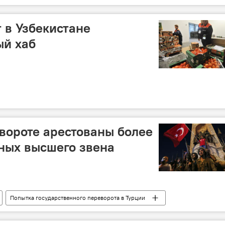
 в Узбекистане
ый хаб
евороте арестованы более
ных высшего звена
Попытка государственного переворота в Турции