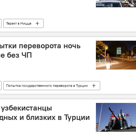
Теракт в Ницце
ытки переворота ночь
е без ЧП
Попытка государственного переворота в Турции
 узбекистанцы
дных и близких в Турции