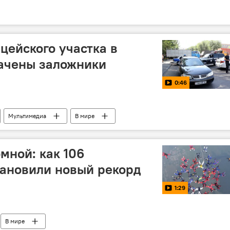
цейского участка в
вачены заложники
0:46
Мультимедиа
В мире
мной: как 106
тановили новый рекорд
1:29
В мире