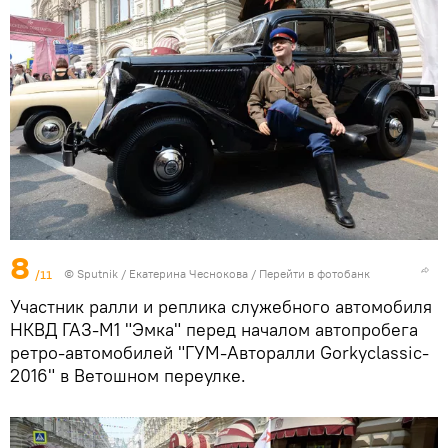
8
/11
© Sputnik / Екатерина Чеснокова
/
Перейти в фотобанк
Участник ралли и реплика служебного автомобиля
НКВД ГАЗ-М1 "Эмка" перед началом автопробега
ретро-автомобилей "ГУМ-Авторалли Gorkyclassic-
2016" в Ветошном переулке.