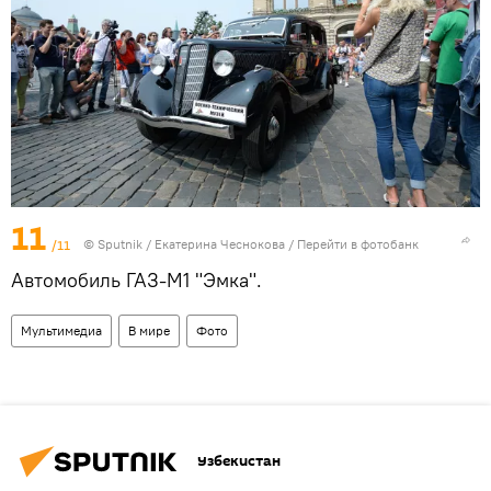
11
/11
© Sputnik / Екатерина Чеснокова
/
Перейти в фотобанк
Автомобиль ГАЗ-М1 "Эмка".
Мультимедиа
В мире
Фото
Узбекистан