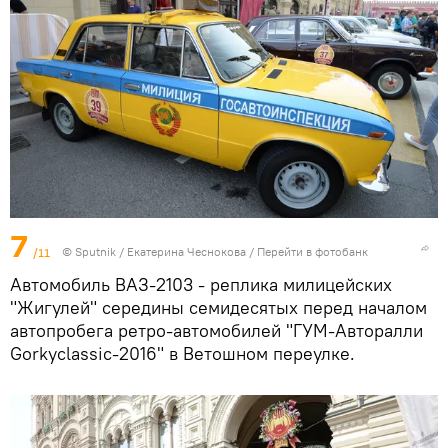
7
/11
© Sputnik / Екатерина Чеснокова
/
Перейти в фотобанк
Автомобиль ВАЗ-2103 - реплика милицейских
"Жигулей" середины семидесятых перед началом
автопробега ретро-автомобилей "ГУМ-Авторалли
Gorkyclassic-2016" в Ветошном переулке.