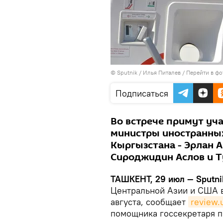
© Sputnik / Илья Питалев
/
Перейти в фо
Подписаться
Во встрече примут уч
министры иностранных
Кыргызстана - Эрлан 
Сироджидин Аслов и Т
ТАШКЕНТ, 29 июл — Sputni
Центральной Азии и США в
августа, сообщает
review.
помощника госсекретаря 