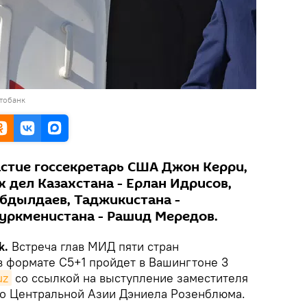
тобанк
астие госсекретарь США Джон Керри,
 дел Казахстана - Ерлан Идрисов,
Абдылдаев, Таджикистана -
уркменистана - Рашид Мередов.
k.
Встреча глав МИД пяти стран
 формате С5+1 пройдет в Вашингтоне 3
uz
со ссылкой на выступление заместителя
по Центральной Азии Дэниела Розенблюма.