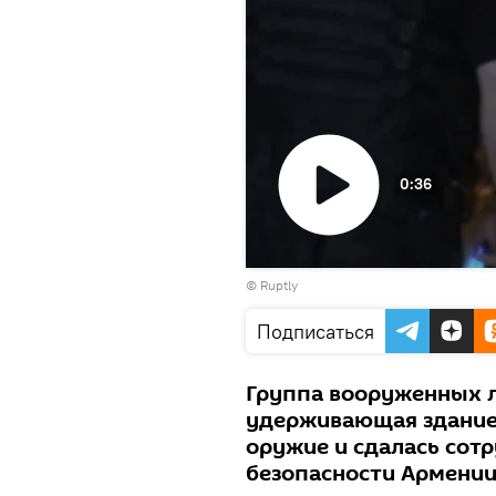
0:36
Воспроизвести
©
Ruptly
видео
Подписаться
Группа вооруженных л
удерживающая здание 
оружие и сдалась сот
безопасности Армении