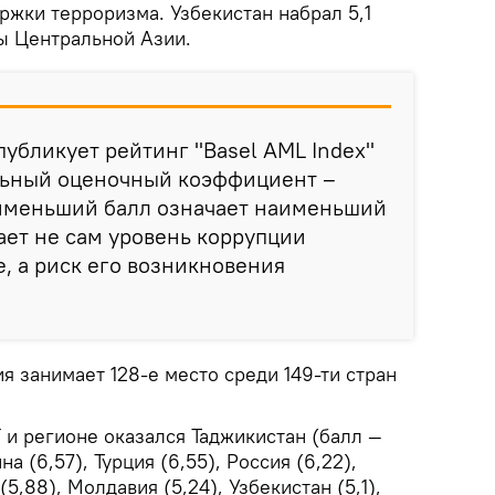
ржки терроризма. Узбекистан набрал 5,1
ны Центральной Азии.
публикует рейтинг "Basel AML Index"
альный оценочный коэффициент –
аименьший балл означает наименьший
ает не сам уровень коррупции
е, а риск его возникновения
я занимает 128-е место среди 149-ти стран
и регионе оказался Таджикистан (балл —
а (6,57), Турция (6,55), Россия (6,22),
(5,88), Молдавия (5,24), Узбекистан (5,1),