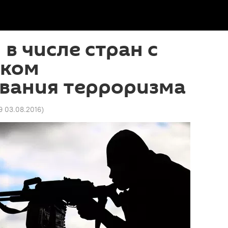
 в числе стран с
ском
вания терроризма
9 03.08.2016
)