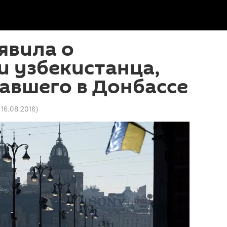
явила о
 узбекистанца,
авшего в Донбассе
 16.08.2016
)