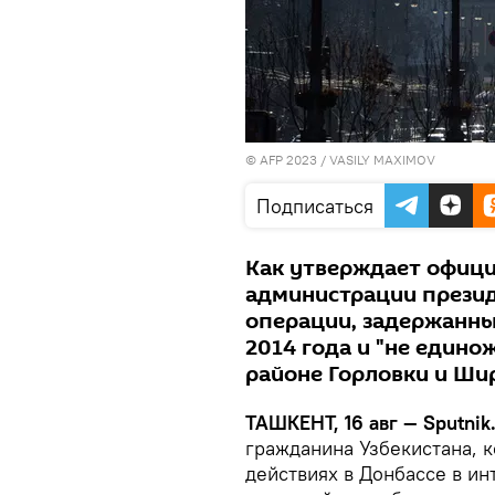
© AFP 2023 / VASILY MAXIMOV
Подписаться
Как утверждает офиц
администрации презид
операции, задержанны
2014 года и "не едино
районе Горловки и Ши
ТАШКЕНТ, 16 авг — Sputnik
гражданина Узбекистана, 
действиях в Донбассе в и