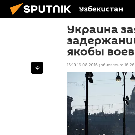
Узбекистан
Украина за
задержании
якобы воев
16:19 16.08.2016
(обновлено:
16:26