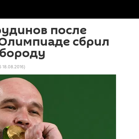
рудинов после
 Олимпиаде сбрил
бороду
6 18.08.2016
)