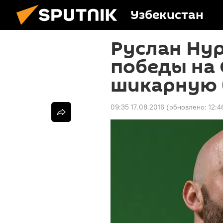
Узбекистан
Руслан Ну
победы на
шикарную 
09:35 17.08.2016
(обновлено:
12:4