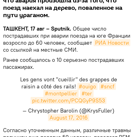
что авария произошла из-за того, что
поезд наехал на дерево, поваленное на
пути ураганом.
ТАШКЕНТ, 17 авг – Sputnik.
Общее число
пострадавших при аварии поезда на юге Франции
возросло до 60 человек, сообщает
РИА Новости
со ссылкой на местные СМИ.
Ранее сообщалось о 10 серьезно пострадавших
пассажирах.
Les gens vont "cueillir" des grappes de
raisin a côté des rails!
#ouigo
#sncf
#montpellier
#ter
pic.twitter.com/PCQGyP9S53
— Chrystopher Barolin (@KrysFuller)
August 17, 2016
Согласно уточненным данным, различные травмы