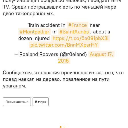
получили еще порядка 50 человек, передает BFM
TV. Среди пострадавших есть по меньшей мере
двое тяжелораненых.
Train accident in
#France
near
#Montpellier
in
#SaintAunès
, about a
dozen injured
https://t.co/6a091pbX3i
pic.twitter.com/BnnMXpsrHY
— Roeland Roovers (@r0eland)
August 17, 
2016
Сообщается, что авария произошла из-за того, что
поезд наехал на дерево, поваленное на пути
ураганом.
Происшествия
В мире