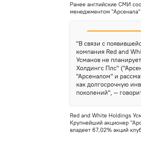
Ранее английские СМИ соо
менеджментом "Арсенала" 
"В связи с появивше
компания Red and Whit
Усманов не планирует
Холдингс Плс" ("Арсен
"Арсеналом" и рассма
как долгосрочную инв
поколений", — говори
Red and White Holdings Ус
Крупнейший акционер "Арс
владеет 67,02% акций клуб