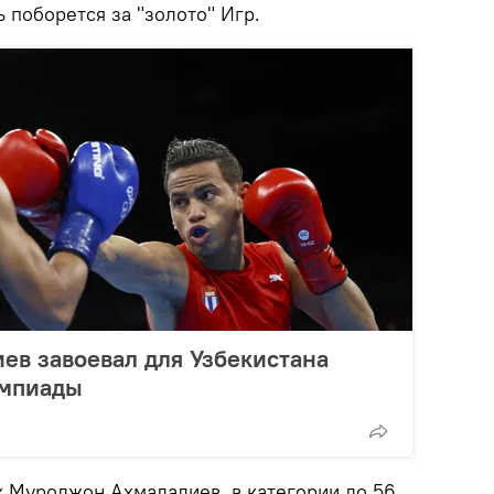
 поборется за "золото" Игр.
ев завоевал для Узбекистана
импиады
к Муроджон Ахмадалиев, в категории до 56