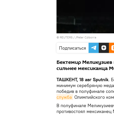
©
REUTERS
/ /Peter Cziborra
Подписаться
Бектемир Меликузиев 
сильнее мексиканца М
ТАШКЕНТ, 18 авг Sputnik
. 
минимум серебряную меда
победив в полуфинале соп
служба
Олимпийского коми
В полуфинале Меликузиеву,
противостоял мексиканец 