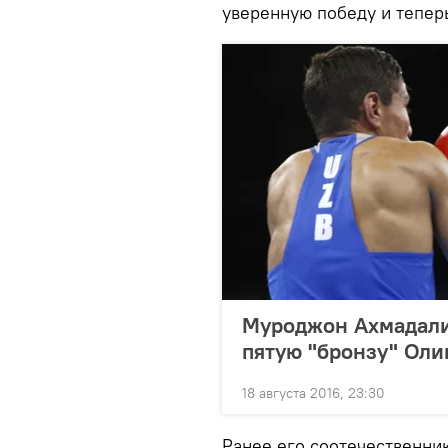
уверенную победу и теперь
Муроджон Ахмадали
пятую "бронзу" Ол
18 августа 2016, 23:30
Ранее его соотечественни