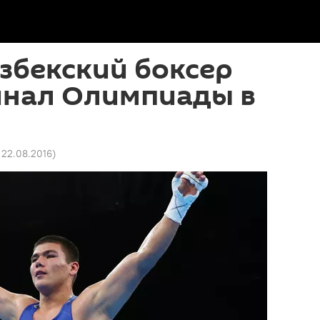
збекский боксер
инал Олимпиады в
1 22.08.2016
)