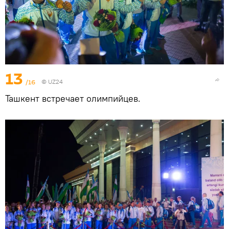
13
/16
©
UZ24
Ташкент встречает олимпийцев.