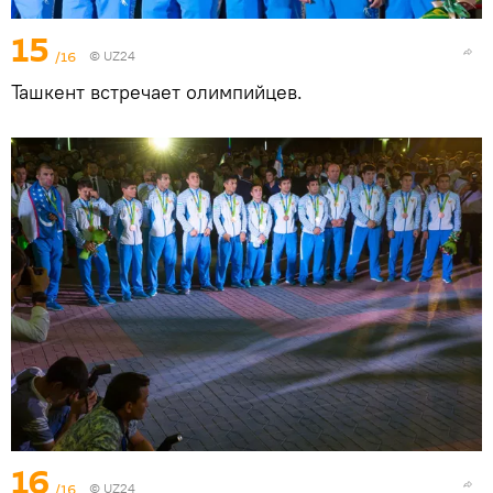
15
/16
©
UZ24
Ташкент встречает олимпийцев.
16
/16
©
UZ24