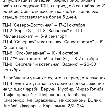
В публикации приведен график приостановки
работы городских ТЭЦ в период с 3 сентября по 21
октября. Срок отключения каждой из тепловых
станций составляет не более 5 дней.
ТЦ-1 "Северо-Восточная" — 17-21 октября
ТЦ-2 "Кара-Су", ТЦ-3 "Западная" и ТЦ-5
"Чиланзарская" — 5-9 сентября
ТЦ-4 "Северная" и котельная "Саноатэнерго" — 19-
23 сентября
ТЦ-6 "Юго-Западная" — 10-14 октября
ТЦ-7 "Авиастроителей" и ТашТЭЦ — 3-7 октября
ТЦ-8 "Сергели" и котельная "Водник" — 26-30
сентября
В сообщении уточняется, что в период отключения
ТЦ-4 будет отсутствовать горячее водоснабжение
на улицах Фараби, Беруни, Мухбир, Мирзо Голиба,
Шифокорлар, 2-я Шифокорлар, Талабалар,
Камарнисо, 1-я Каракамыш, микрорайоны Ёшлик,
Чимбай, Джарарык, Каракамыш 2/3, 2/4,