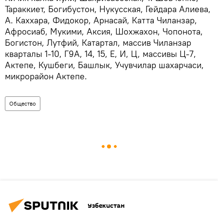
Тараккиет, Богибустон, Нукусская, Гейдара Алиева,
А. Каххара, Фидокор, Арнасай, Катта Чиланзар,
Афросиаб, Мукими, Аксия, Шохжахон, Чопонота,
Богистон, Лутфий, Катартал, массив Чиланзар
кварталы 1-10, Г9А, 14, 15, Е, И, Ц, массивы Ц-7,
Актепе, Кушбеги, Башлык, Учувчилар шахарчаси,
микрорайон Актепе.
Общество
Узбекистан