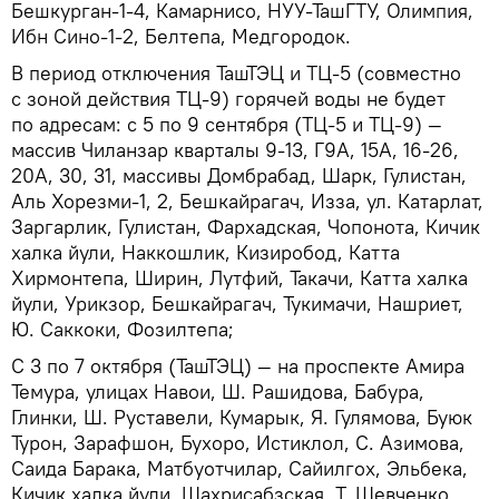
Бешкурган-1-4, Камарнисо, НУУ-ТашГТУ, Олимпия,
Ибн Сино-1-2, Белтепа, Медгородок.
В период отключения ТашТЭЦ и ТЦ-5 (совместно
с зоной действия ТЦ-9) горячей воды не будет
по адресам: с 5 по 9 сентября (ТЦ-5 и ТЦ-9) —
массив Чиланзар кварталы 9-13, Г9А, 15А, 16-26,
20А, 30, 31, массивы Домбрабад, Шарк, Гулистан,
Аль Хорезми-1, 2, Бешкайрагач, Изза, ул. Катарлат,
Заргарлик, Гулистан, Фархадская, Чопонота, Кичик
халка йули, Наккошлик, Кизиробод, Катта
Хирмонтепа, Ширин, Лутфий, Такачи, Катта халка
йули, Урикзор, Бешкайрагач, Тукимачи, Нашриет,
Ю. Саккоки, Фозилтепа;
С 3 по 7 октября (ТашТЭЦ) — на проспекте Амира
Темура, улицах Навои, Ш. Рашидова, Бабура,
Глинки, Ш. Руставели, Кумарык, Я. Гулямова, Буюк
Турон, Зарафшон, Бухоро, Истиклол, С. Азимова,
Саида Барака, Матбуотчилар, Сайилгох, Эльбека,
Кичик халка йули, Шахрисабзская, Т. Шевченко,