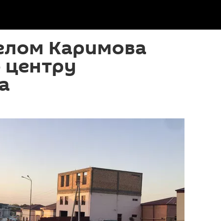
телом Каримова
 центру
а