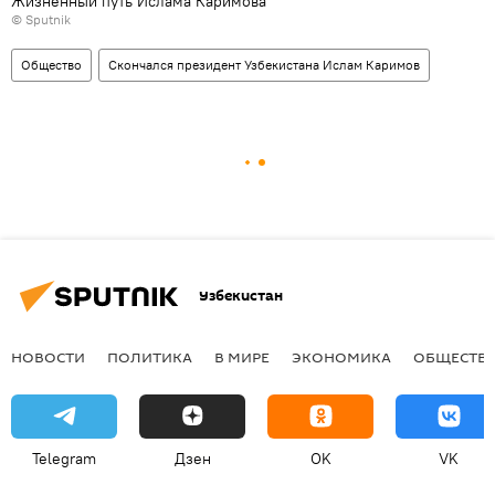
Жизненный путь Ислама Каримова
© Sputnik
Общество
Скончался президент Узбекистана Ислам Каримов
Узбекистан
НОВОСТИ
ПОЛИТИКА
В МИРЕ
ЭКОНОМИКА
ОБЩЕСТВ
Telegram
Дзен
OK
VK