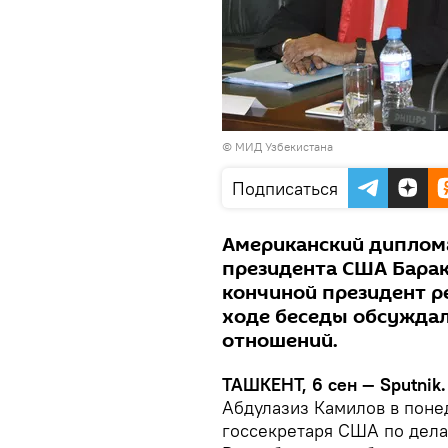
© МИД Узбекистана
Подписаться
Американский диплом
президента США Барак
кончиной президент р
ходе беседы обсужда
отношений.
ТАШКЕНТ, 6 сен — Sputnik.
Абдулазиз Камилов в поне
госсекретаря США по дел