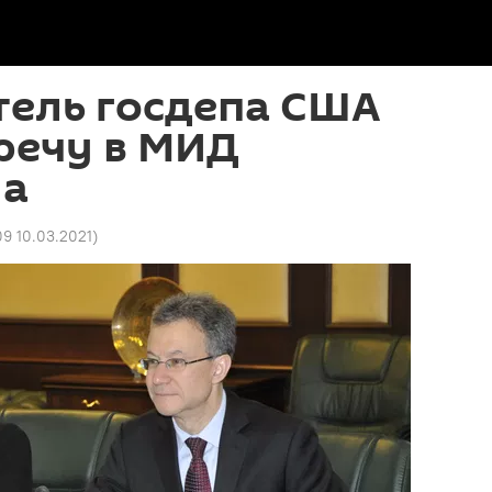
тель госдепа США
речу в МИД
на
09 10.03.2021
)