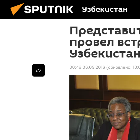
Узбекистан
Представи
провел вст
Узбекиста
00:49 06.09.2016
(обновлено:
13: