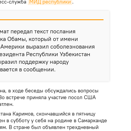
есс-служба
МИД республики
.
мат передал текст послания
ка Обамы, который от имени
Америки выразил соболезнования
резидента Республики Узбекистан
ыразил поддержку народу
ывается в сообщении.
а, в ходе беседы обсуждались вопросы
Во встрече приняла участие посол США
атлен.
тана Каримов, скончавшийся в пятницу
нен в субботу у себя на родине в Самарканде
ям. В стране был объявлен трехдневный