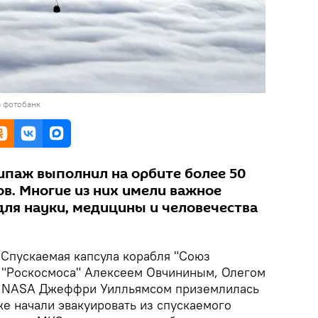
в фотобанк
ипаж выполнил на орбите более 50
в. Многие из них имели важное
для науки, медицины и человечества
.
Спускаемая капсула корабля "Союз
 "Роскосмоса" Алексеем Овчининым, Олегом
м NASA Джеффри Уилльямсом приземлилась
е начали эвакуировать из спускаемого