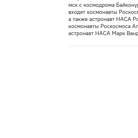
мск с космодрома Байкону
входят космонавты Роскос
а также астронавт НАСА Р
космонавты Роскосмоса Ал
астронавт НАСА Марк Ванд