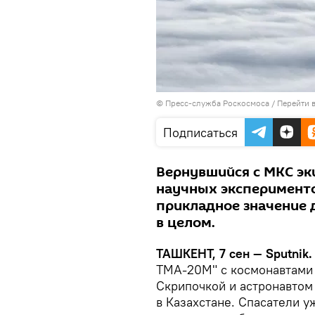
© Пресс-служба Роскосмоса
/
Перейти 
Подписаться
Вернувшийся с МКС эк
научных эксперименто
прикладное значение 
в целом.
ТАШКЕНТ, 7 сен — Sputnik
ТМА-20М" с космонавтами
Скрипочкой и астронавто
в Казахстане.
Спасатели уж