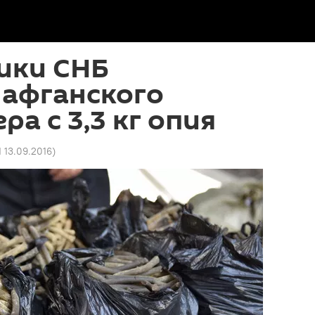
ики СНБ
 афганского
а с 3,3 кг опия
1 13.09.2016
)