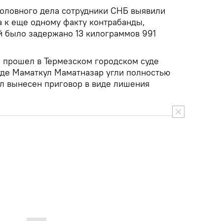
головного дела сотрудники СНБ выявили
а к еще одному факту контрабанды,
й было задержано 13 килограммов 991
 прошел в Термезском городском суде
уде Маматкул Маматназар угли полностью
ыл вынесен приговор в виде лишения