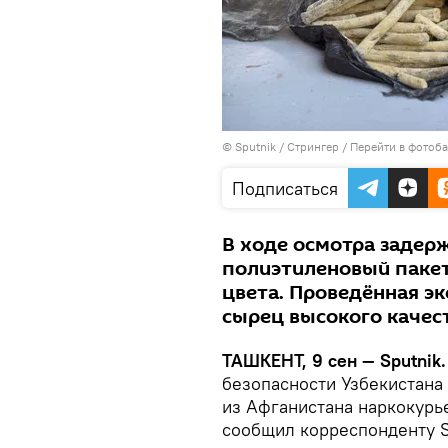
© Sputnik / Стрингер
/
Перейти в фотоб
Подписаться
В ходе осмотра задер
полиэтиленовый пакет
цвета. Проведённая экс
сырец высокого качест
ТАШКЕНТ, 9 сен — Sputnik.
безопасности Узбекистана
из Афганистана наркокурь
сообщил корреспонденту S