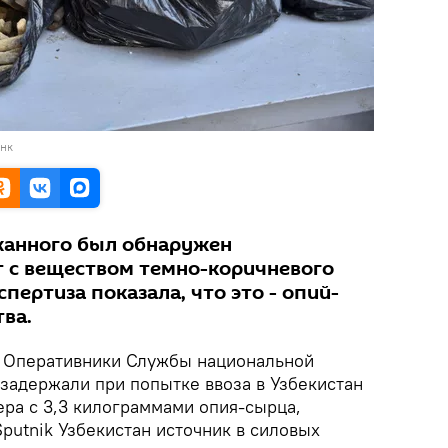
анк
жанного был обнаружен
 с веществом темно-коричневого
пертиза показала, что это - опий-
ва.
Оперативники Службы национальной
 задержали при попытке ввоза в Узбекистан
ера с 3,3 килограммами опия-сырца,
putnik Узбекистан источник в силовых