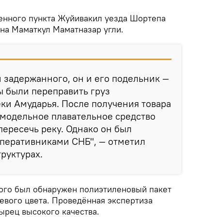
енного пункта Жуйивакил уезда Шортепа
на Маматкул Маматназар угли.
 задержанного, он и его подельник —
ы были переправить груз
еки Амударья. После получения товара
амодельное плавательное средство
пересечь реку. Однако он был
оперативниками СНБ", — отметил
руктурах.
ого был обнаружен полиэтиленовый пакет
евого цвета. Проведённая экспертиза
сырец высокого качества.