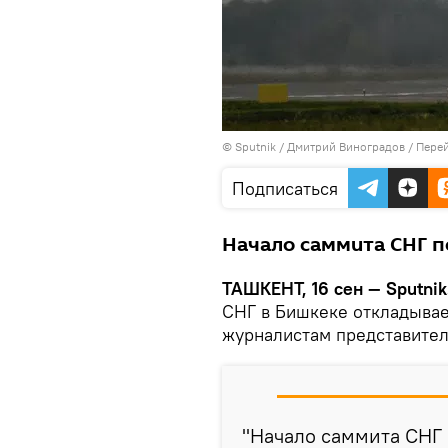
© Sputnik / Дмитрий Виноградов
/
Перей
Подписаться
Начало саммита СНГ пе
ТАШКЕНТ, 16 сен — Sputnik
СНГ в Бишкеке откладывает
журналистам представител
"Начало саммита СНГ п