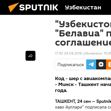
Узбекистан
"Узбекисто
"Белавиа" 
соглашени
17:50 24.09.2016
(обновлено:
15:4
Подписаться
Код - шер с авиакомп
- Минск - Ташкент нач
года.
ТАШКЕНТ, 24 сен — Sputnik
хаво йуллари" подписала 