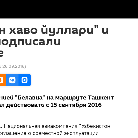
н хаво йуллари" и
подписали
е
5 26.09.2016
)
анией "Белавиа" на маршруте Ташкент
ал действовать с 15 сентября 2016
.
Национальная авиакомпания "Узбекистон
соглашение о совместной эксплуатации