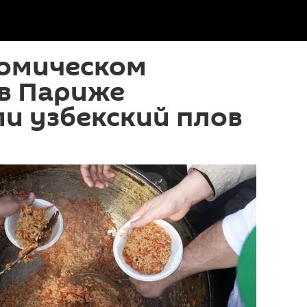
номическом
 в Париже
и узбекский плов