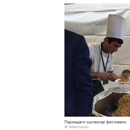
Париждаги ошпазлар фестивали
©
Узбектуризм