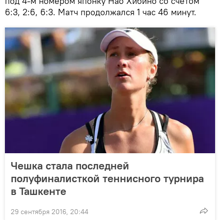
под 4-м номером японку Нао Хибино со счетом
6:3, 2:6, 6:3. Матч продолжался 1 час 46 минут.
Чешка стала последней
полуфиналисткой теннисного турнира
в Ташкенте
29 сентября 2016, 20:44