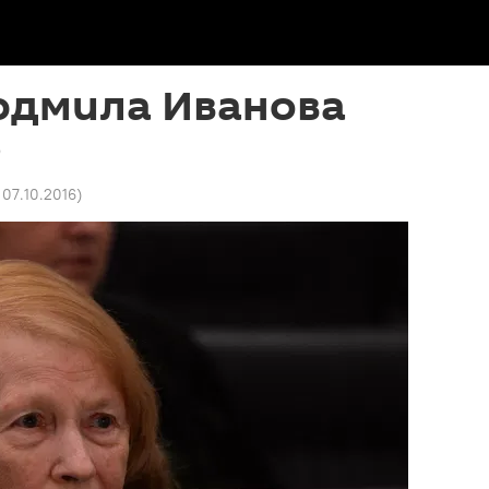
юдмила Иванова
ь
 07.10.2016
)