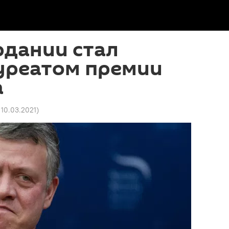
рдании стал
уреатом премии
а
 10.03.2021
)