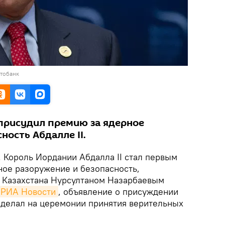
отобанк
присудил премию за ядерное
ность Абдалле II.
. Король Иордании Абдалла II стал первым
ное разоружение и безопасность,
 Казахстана Нурсултаном Назарбаевым
РИА Новости
, объявление о присуждении
сделал на церемонии принятия верительных