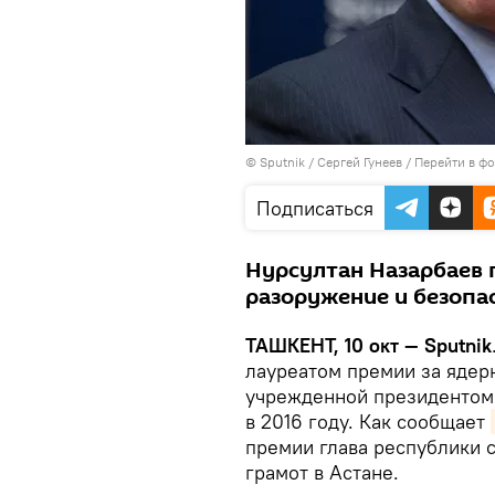
© Sputnik / Сергей Гунеев
/
Перейти в ф
Подписаться
Нурсултан Назарбаев 
разоружение и безопас
ТАШКЕНТ, 10 окт — Sputnik
лауреатом премии за ядер
учрежденной президентом
в 2016 году. Как сообщает
премии глава республики 
грамот в Астане.