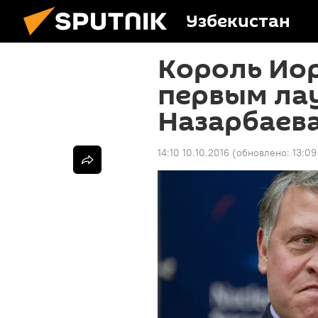
Узбекистан
Король Ио
первым ла
Назарбаев
14:10 10.10.2016
(обновлено:
13:09